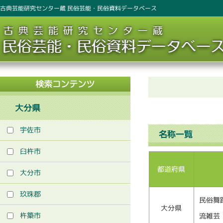
古典芸能研究センター蔵 民俗芸能・民俗資料データベース
大分県
宇佐市
臼杵市
都道府県
大分市
玖珠郡
民俗舞
大分県
杵築市
流雑芸