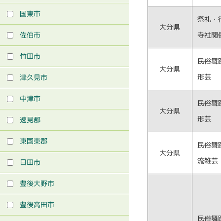
国東市
祭礼・
大分県
佐伯市
寺社関
竹田市
民俗舞
大分県
形芸
津久見市
中津市
民俗舞
大分県
形芸
速見郡
東国東郡
民俗舞
大分県
流雑芸
日田市
豊後大野市
豊後高田市
民俗舞