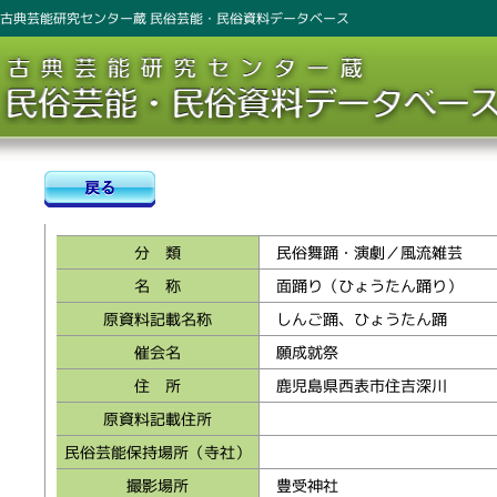
古典芸能研究センター蔵 民俗芸能・民俗資料データベース
分 類
民俗舞踊・演劇／風流雑芸
名 称
面踊り（ひょうたん踊り）
原資料記載名称
しんご踊、ひょうたん踊
催会名
願成就祭
住 所
鹿児島県西表市住吉深川
原資料記載住所
民俗芸能保持場所（寺社）
撮影場所
豊受神社