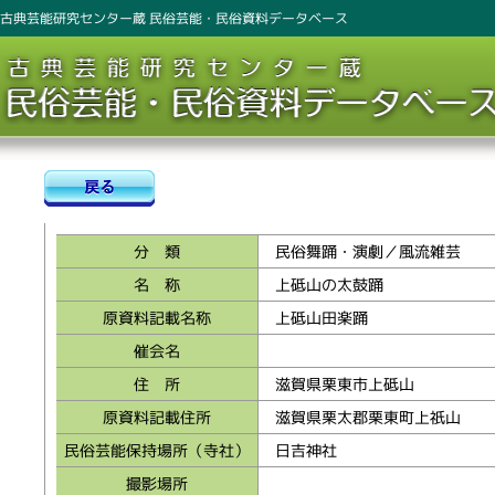
古典芸能研究センター蔵 民俗芸能・民俗資料データベース
分 類
民俗舞踊・演劇／風流雑芸
名 称
上砥山の太鼓踊
原資料記載名称
上砥山田楽踊
催会名
住 所
滋賀県栗東市上砥山
原資料記載住所
滋賀県栗太郡栗東町上祇山
民俗芸能保持場所（寺社）
日吉神社
撮影場所