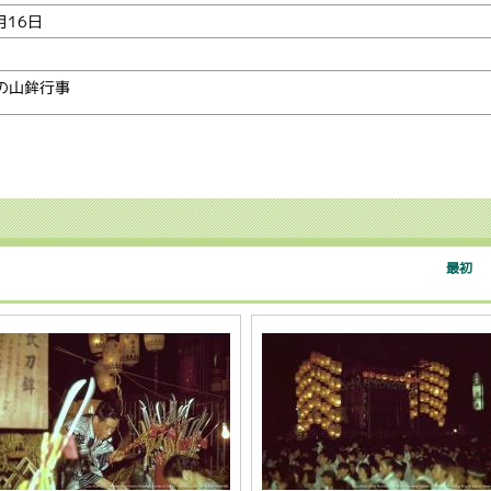
月16日
の山鉾行事
最初
｜