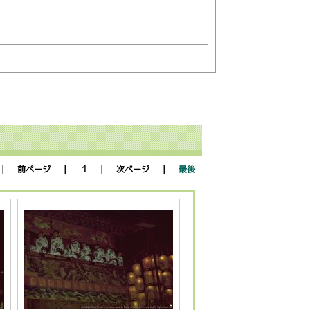
1
 前ページ ｜
｜ 次ページ ｜
最後