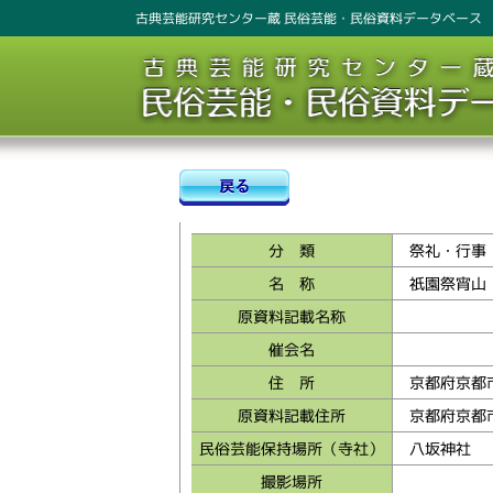
古典芸能研究センター蔵 民俗芸能・民俗資料データベース
分 類
祭礼・行事
名 称
祇園祭宵山
原資料記載名称
催会名
住 所
京都府京都
原資料記載住所
京都府京都
民俗芸能保持場所（寺社）
八坂神社
撮影場所