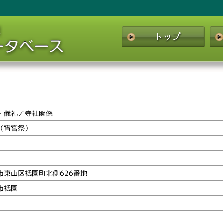
・儀礼／寺社関係
（宵宮祭）
市東山区祇園町北側626番地
市祇園