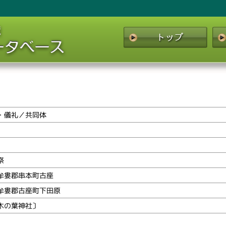
・儀礼／共同体
祭
牟婁郡串本町古座
牟婁郡古座町下田原
木の葉神社〕