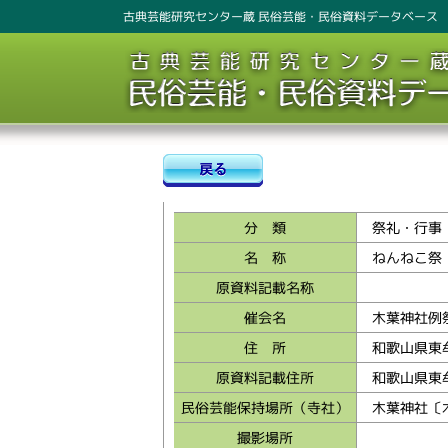
古典芸能研究センター蔵 民俗芸能・民俗資料データベース
分 類
祭礼・行事
名 称
ねんねこ祭
原資料記載名称
催会名
木葉神社例
住 所
和歌山県東
原資料記載住所
和歌山県東
民俗芸能保持場所（寺社）
木葉神社〔
撮影場所