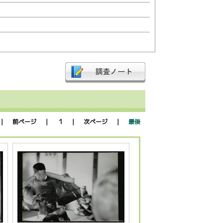
1
 前ページ ｜
｜ 次ページ ｜
最後