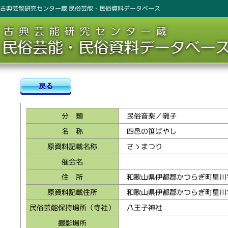
古典芸能研究センター蔵 民俗芸能・民俗資料データベース
分 類
民俗音楽／囃子
名 称
四邑の笹ばやし
原資料記載名称
さゝまつり
催会名
住 所
和歌山県伊都郡かつらぎ町星川
原資料記載住所
和歌山県伊都郡かつらぎ町星川
民俗芸能保持場所（寺社）
八王子神社
撮影場所