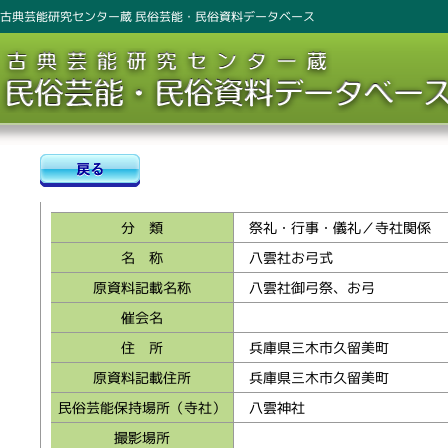
古典芸能研究センター蔵 民俗芸能・民俗資料データベース
分 類
祭礼・行事・儀礼／寺社関係
名 称
八雲社お弓式
原資料記載名称
八雲社御弓祭、お弓
催会名
住 所
兵庫県三木市久留美町
原資料記載住所
兵庫県三木市久留美町
民俗芸能保持場所（寺社）
八雲神社
撮影場所